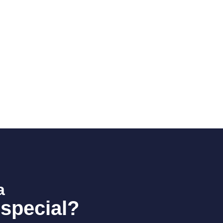
a
special?