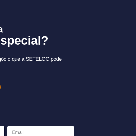
a
special?
gócio que a SETELOC pode