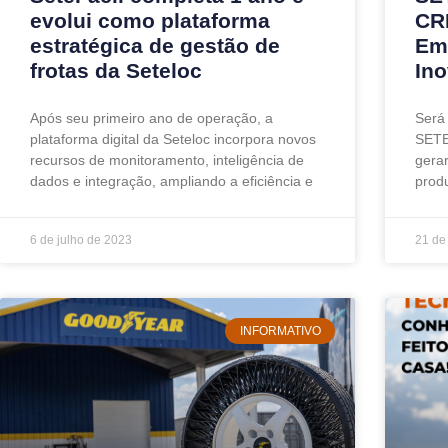
evolui como plataforma
CR
estratégica de gestão de
Em
frotas da Seteloc
In
Após seu primeiro ano de operação, a
Será
plataforma digital da Seteloc incorpora novos
SETE
recursos de monitoramento, inteligência de
gerar
dados e integração, ampliando a eficiência e
prod
6 de julho de 2023
21 de
INFORMATIVO