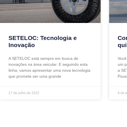
SETELOC: Tecnologia e
Con
Inovação
qui
A SETELOC está sempre em busca de
Você
inovações na área veicular. E seguindo esta
um p
linha, vamos apresentar uma nova tecnologia
a SE
que promete ser uma grande
Pous
27 de julho de 2022
8 de 