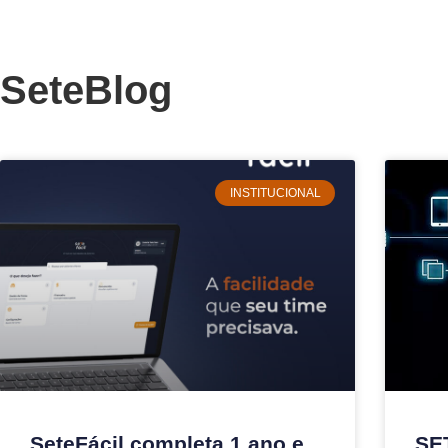
SeteBlog
INSTITUCIONAL
SeteFácil completa 1 ano e
SE