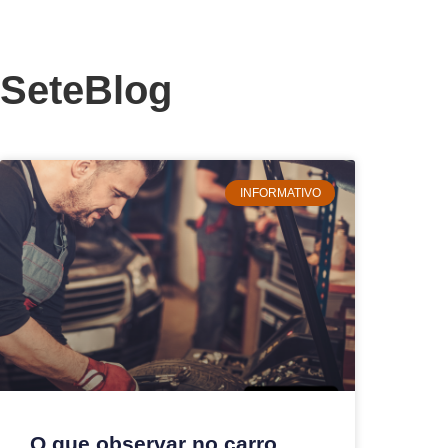
SeteBlog
INFORMATIVO
O que observar no carro